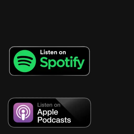
P
l
a
y
e
r